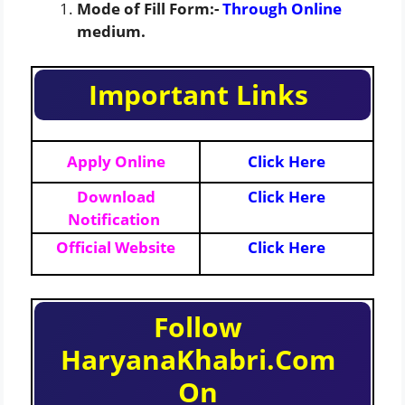
Mode of Fill Form:-
Through Online
medium.
Important Links
Apply Online
Click Here
Download
Click Here
Notification
Official Website
Click Here
Follow
HaryanaKhabri.Com
On