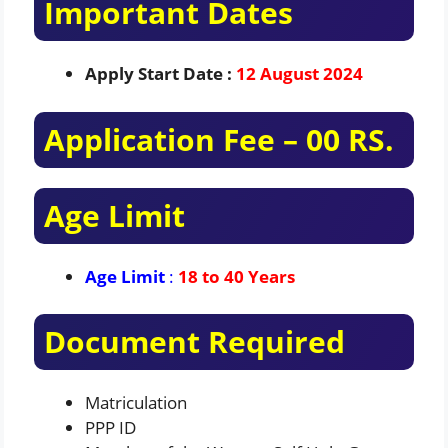
Important Dates
Apply Start Date
:
12 August 2024
Application Fee – 00 RS.
Age Limit
Age Limit
:
18 to 40
Years
Document Required
Matriculation
PPP ID