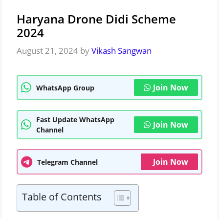
Haryana Drone Didi Scheme
2024
August 21, 2024
by
Vikash Sangwan
Join Now
WhatsApp Group
Fast Update WhatsApp
Join Now
Channel
Join Now
Telegram Channel
Table of Contents