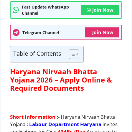
Fast Update WhatsApp
Join Now
Channel
Join Now
Telegram Channel
Table of Contents
Haryana Nirvaah Bhatta
Yojana 2026 – Apply Online &
Required Documents
Short Information
:-
Haryana Nirvaah Bhatta
Yojana
:
Labour Department Haryana
invites
applications for Give
434Rs./Day
Assistance to