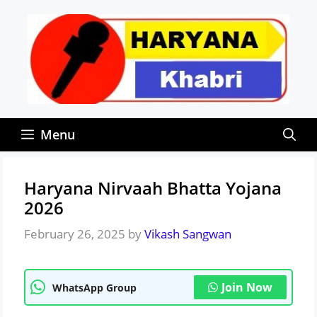
Skip
to
content
Menu
Haryana Nirvaah Bhatta Yojana
2026
February 26, 2025
by
Vikash Sangwan
Join Now
WhatsApp Group