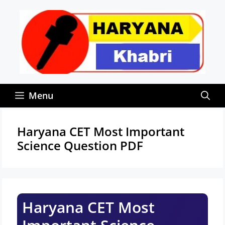
Skip
to
content
Menu
Haryana CET Most Important
Science Question PDF
Haryana CET Most