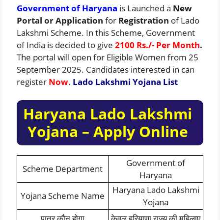
Government of Haryana
is Launched a
New
Portal or Application
for
Registration
of Lado
Lakshmi Scheme.
In this Scheme, Government
of India is decided to give
2100 Rs./- Per Month
.
The portal will open for Eligible Women from 25
September 2025. Candidates interested in can
register
Now
.
Lado Lakshmi Yojana List
Haryana Lado Lakshmi
Yojana – Apply Online
Government of
Scheme Department
Haryana
Haryana Lado Lakshmi
Yojana Scheme Name
Yojana
पात्र कौन होगा
केवल हरियाणा राज्य की महिलाए