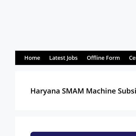
Skip
to
content
Home
Latest Jobs
Offline Form
Ce
Haryana SMAM Machine Subs